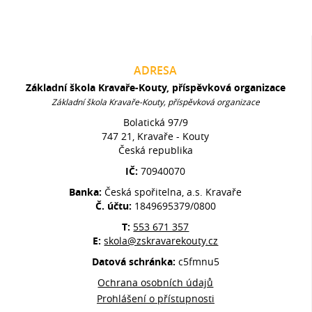
ADRESA
Základní škola Kravaře-Kouty, příspěvková organizace
Základní škola Kravaře-Kouty, příspěvková organizace
Bolatická 97/9
747 21, Kravaře - Kouty
Česká republika
IČ:
70940070
Banka:
Česká spořitelna, a.s. Kravaře
Č. účtu:
1849695379/0800
T:
553 671 357
E:
skola@zskravarekouty.cz
Datová schránka:
c5fmnu5
Ochrana osobních údajů
Prohlášení o přístupnosti