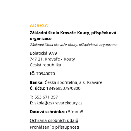
ADRESA
Základní škola Kravaře-Kouty, příspěvková
organizace
Základní škola Kravaře-Kouty, příspěvková organizace
Bolatická 97/9
747 21, Kravaře - Kouty
Česká republika
IČ:
70940070
Banka:
Česká spořitelna, a.s. Kravaře
Č. účtu:
1849695379/0800
T:
553 671 357
E:
skola@zskravarekouty.cz
Datová schránka:
c5fmnu5
Ochrana osobních údajů
Prohlášení o přístupnosti