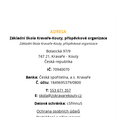
ADRESA
Základní škola Kravaře-Kouty, příspěvková organizace
Základní škola Kravaře-Kouty, příspěvková organizace
Bolatická 97/9
747 21, Kravaře - Kouty
Česká republika
IČ:
70940070
Banka:
Česká spořitelna, a.s. Kravaře
Č. účtu:
1849695379/0800
T:
553 671 357
E:
skola@zskravarekouty.cz
Datová schránka:
c5fmnu5
Ochrana osobních údajů