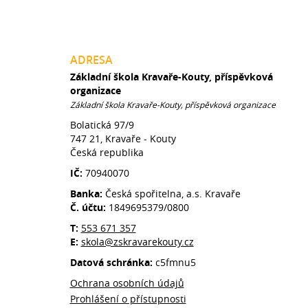
ADRESA
Základní škola Kravaře-Kouty, příspěvková
organizace
Základní škola Kravaře-Kouty, příspěvková organizace
Bolatická 97/9
747 21, Kravaře - Kouty
Česká republika
IČ:
70940070
Banka:
Česká spořitelna, a.s. Kravaře
Č. účtu:
1849695379/0800
T:
553 671 357
E:
skola@zskravarekouty.cz
Datová schránka:
c5fmnu5
Ochrana osobních údajů
Prohlášení o přístupnosti