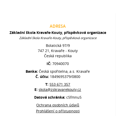
ADRESA
Základní škola Kravaře-Kouty, příspěvková organizace
Základní škola Kravaře-Kouty, příspěvková organizace
Bolatická 97/9
747 21, Kravaře - Kouty
Česká republika
IČ:
70940070
Banka:
Česká spořitelna, a.s. Kravaře
Č. účtu:
1849695379/0800
T:
553 671 357
E:
skola@zskravarekouty.cz
Datová schránka:
c5fmnu5
Ochrana osobních údajů
Prohlášení o přístupnosti