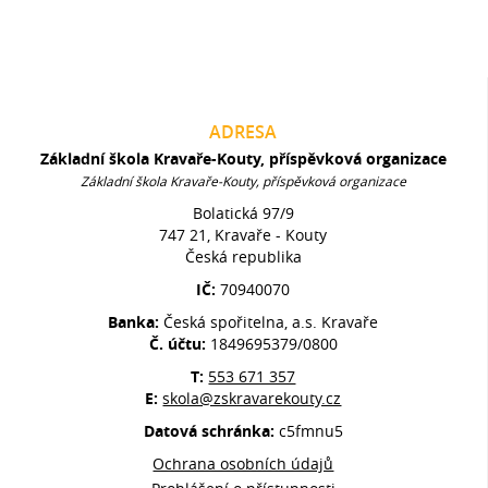
ADRESA
Základní škola Kravaře-Kouty, příspěvková organizace
Základní škola Kravaře-Kouty, příspěvková organizace
Bolatická 97/9
747 21, Kravaře - Kouty
Česká republika
IČ:
70940070
Banka:
Česká spořitelna, a.s. Kravaře
Č. účtu:
1849695379/0800
T:
553 671 357
E:
skola@zskravarekouty.cz
Datová schránka:
c5fmnu5
Ochrana osobních údajů