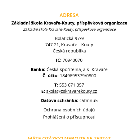
ADRESA
Základní škola Kravaře-Kouty, příspěvková organizace
Základní škola Kravaře-Kouty, příspěvková organizace
Bolatická 97/9
747 21, Kravaře - Kouty
Česká republika
IČ:
70940070
Banka:
Česká spořitelna, a.s. Kravaře
Č. účtu:
1849695379/0800
T:
553 671 357
E:
skola@zskravarekouty.cz
Datová schránka:
c5fmnu5
Ochrana osobních údajů
Prohlášení o přístupnosti
MÁTE OTÁZKY? NEBOJTE SE ZEPTAT