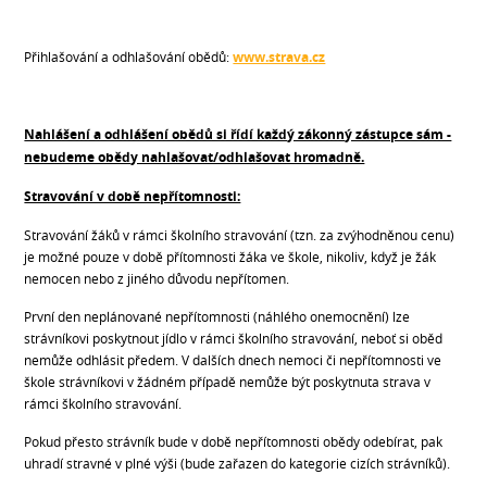
Přihlašování a odhlašování obědů:
www.strava.cz
Nahlášení a odhlášení obědů si řídí každý zákonný zástupce sám -
nebudeme obědy nahlašovat/odhlašovat hromadně.
Stravování v době nepřítomnosti:
Stravování žáků v rámci školního stravování (tzn. za zvýhodněnou cenu)
je možné pouze v době přítomnosti žáka ve škole, nikoliv, když je žák
nemocen nebo z jiného důvodu nepřítomen.
První den neplánované nepřítomnosti (náhlého onemocnění) lze
strávníkovi poskytnout jídlo v rámci školního stravování, neboť si oběd
nemůže odhlásit předem. V dalších dnech nemoci či nepřítomnosti ve
škole strávníkovi v žádném případě nemůže být poskytnuta strava v
rámci školního stravování.
Pokud přesto strávník bude v době nepřítomnosti obědy odebírat, pak
uhradí stravné v plné výši (bude zařazen do kategorie cizích strávníků).