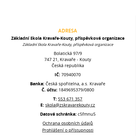
ADRESA
Základní škola Kravaře-Kouty, příspěvková organizace
Základní škola Kravaře-Kouty, příspěvková organizace
Bolatická 97/9
747 21, Kravaře - Kouty
Česká republika
IČ:
70940070
Banka:
Česká spořitelna, a.s. Kravaře
Č. účtu:
1849695379/0800
T:
553 671 357
E:
skola@zskravarekouty.cz
Datová schránka:
c5fmnu5
Ochrana osobních údajů
Prohlášení o přístupnosti