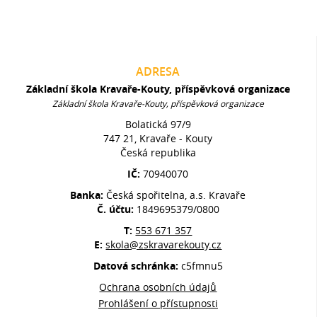
ADRESA
Základní škola Kravaře-Kouty, příspěvková organizace
Základní škola Kravaře-Kouty, příspěvková organizace
Bolatická 97/9
747 21, Kravaře - Kouty
Česká republika
IČ:
70940070
Banka:
Česká spořitelna, a.s. Kravaře
Č. účtu:
1849695379/0800
T:
553 671 357
E:
skola@zskravarekouty.cz
Datová schránka:
c5fmnu5
Ochrana osobních údajů
Prohlášení o přístupnosti