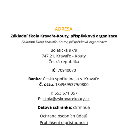
ADRESA
Základní škola Kravaře-Kouty, příspěvková organizace
Základní škola Kravaře-Kouty, příspěvková organizace
Bolatická 97/9
747 21, Kravaře - Kouty
Česká republika
IČ:
70940070
Banka:
Česká spořitelna, a.s. Kravaře
Č. účtu:
1849695379/0800
T:
553 671 357
E:
skola@zskravarekouty.cz
Datová schránka:
c5fmnu5
Ochrana osobních údajů
Prohlášení o přístupnosti