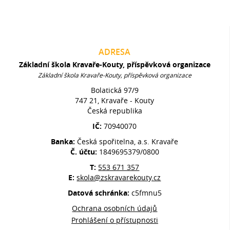
ADRESA
Základní škola Kravaře-Kouty, příspěvková organizace
Základní škola Kravaře-Kouty, příspěvková organizace
Bolatická 97/9
747 21, Kravaře - Kouty
Česká republika
IČ:
70940070
Banka:
Česká spořitelna, a.s. Kravaře
Č. účtu:
1849695379/0800
T:
553 671 357
E:
skola@zskravarekouty.cz
Datová schránka:
c5fmnu5
Ochrana osobních údajů
Prohlášení o přístupnosti