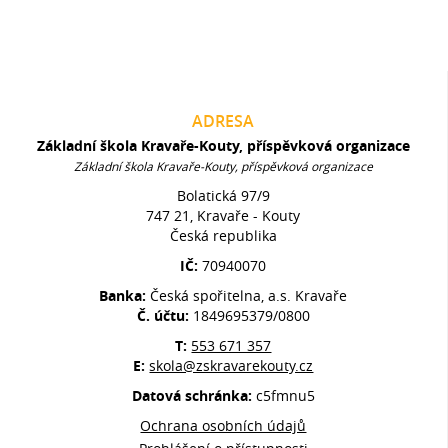
ADRESA
Základní škola Kravaře-Kouty, příspěvková organizace
Základní škola Kravaře-Kouty, příspěvková organizace
Bolatická 97/9
747 21, Kravaře - Kouty
Česká republika
IČ:
70940070
Banka:
Česká spořitelna, a.s. Kravaře
Č. účtu:
1849695379/0800
T:
553 671 357
E:
skola@zskravarekouty.cz
Datová schránka:
c5fmnu5
Ochrana osobních údajů