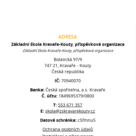
ADRESA
Základní škola Kravaře-Kouty, příspěvková organizace
Základní škola Kravaře-Kouty, příspěvková organizace
Bolatická 97/9
747 21, Kravaře - Kouty
Česká republika
IČ:
70940070
Banka:
Česká spořitelna, a.s. Kravaře
Č. účtu:
1849695379/0800
T:
553 671 357
E:
skola@zskravarekouty.cz
Datová schránka:
c5fmnu5
Ochrana osobních údajů