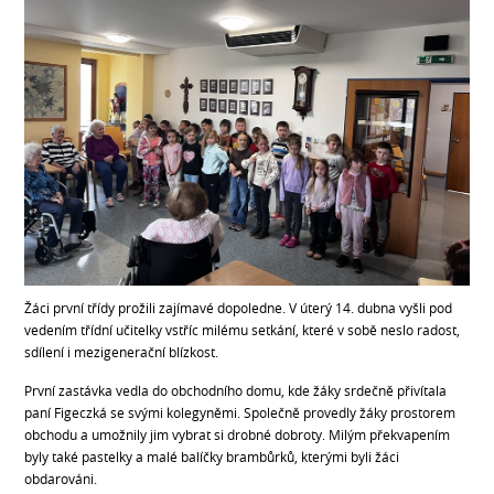
Žáci první třídy prožili zajímavé dopoledne. V úterý 14. dubna vyšli pod
vedením třídní učitelky vstříc milému setkání, které v sobě neslo radost,
sdílení i mezigenerační blízkost.
První zastávka vedla do obchodního domu, kde žáky srdečně přivítala
paní Figeczká se svými kolegyněmi. Společně provedly žáky prostorem
obchodu a umožnily jim vybrat si drobné dobroty. Milým překvapením
byly také pastelky a malé balíčky brambůrků, kterými byli žáci
obdarováni.