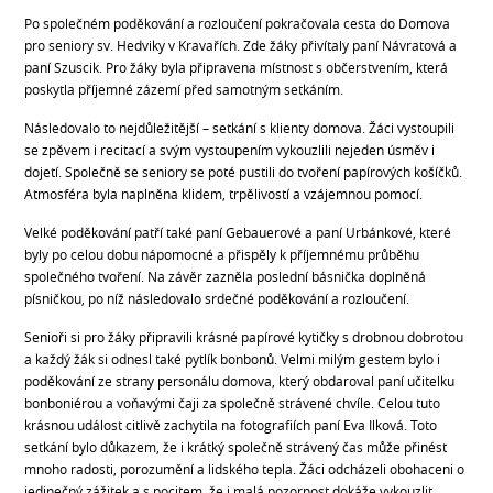
Po společném poděkování a rozloučení pokračovala cesta do Domova
pro seniory sv. Hedviky v Kravařích. Zde žáky přivítaly paní Návratová a
paní Szuscik. Pro žáky byla připravena místnost s občerstvením, která
poskytla příjemné zázemí před samotným setkáním.
Následovalo to nejdůležitější – setkání s klienty domova. Žáci vystoupili
se zpěvem i recitací a svým vystoupením vykouzlili nejeden úsměv i
dojetí. Společně se seniory se poté pustili do tvoření papírových košíčků.
Atmosféra byla naplněna klidem, trpělivostí a vzájemnou pomocí.
Velké poděkování patří také paní Gebauerové a paní Urbánkové, které
byly po celou dobu nápomocné a přispěly k příjemnému průběhu
společného tvoření. Na závěr zazněla poslední básnička doplněná
písničkou, po níž následovalo srdečné poděkování a rozloučení.
Senioři si pro žáky připravili krásné papírové kytičky s drobnou dobrotou
a každý žák si odnesl také pytlík bonbonů. Velmi milým gestem bylo i
poděkování ze strany personálu domova, který obdaroval paní učitelku
bonboniérou a voňavými čaji za společně strávené chvíle. Celou tuto
krásnou událost citlivě zachytila na fotografiích paní Eva Ilková. Toto
setkání bylo důkazem, že i krátký společně strávený čas může přinést
mnoho radosti, porozumění a lidského tepla. Žáci odcházeli obohaceni o
jedinečný zážitek a s pocitem, že i malá pozornost dokáže vykouzlit