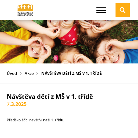
Úvod
Akce
NÁVŠTĚVA DĚTÍ Z MŠ V 1. TŘÍDĚ
Návštěva dětí z MŠ v 1. třídě
7.3.2025
Předškoláčci navštíví naši 1. třídu.