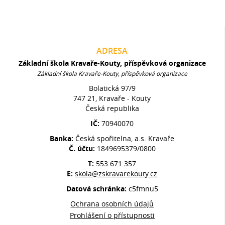
ADRESA
Základní škola Kravaře-Kouty, příspěvková organizace
Základní škola Kravaře-Kouty, příspěvková organizace
Bolatická 97/9
747 21, Kravaře - Kouty
Česká republika
IČ:
70940070
Banka:
Česká spořitelna, a.s. Kravaře
Č. účtu:
1849695379/0800
T:
553 671 357
E:
skola@zskravarekouty.cz
Datová schránka:
c5fmnu5
Ochrana osobních údajů
Prohlášení o přístupnosti