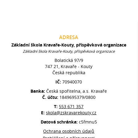
ADRESA
Základní škola Kravaře-Kouty, příspěvková organizace
Základní škola Kravaře-Kouty, příspěvková organizace
Bolatická 97/9
747 21, Kravaře - Kouty
Česká republika
IČ:
70940070
Banka:
Česká spořitelna, a.s. Kravaře
Č. účtu:
1849695379/0800
T:
553 671 357
E:
skola@zskravarekouty.cz
Datová schránka:
c5fmnu5
Ochrana osobních údajů