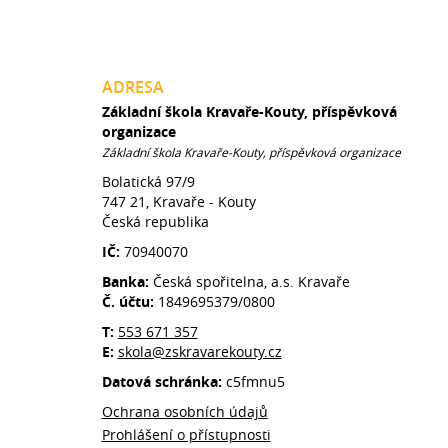
ADRESA
Základní škola Kravaře-Kouty, příspěvková
organizace
Základní škola Kravaře-Kouty, příspěvková organizace
Bolatická 97/9
747 21, Kravaře - Kouty
Česká republika
IČ:
70940070
Banka:
Česká spořitelna, a.s. Kravaře
Č. účtu:
1849695379/0800
T:
553 671 357
E:
skola@zskravarekouty.cz
Datová schránka:
c5fmnu5
Ochrana osobních údajů
Prohlášení o přístupnosti