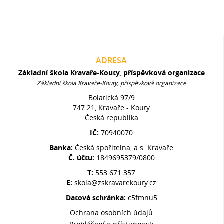
ADRESA
Základní škola Kravaře-Kouty, příspěvková organizace
Základní škola Kravaře-Kouty, příspěvková organizace
Bolatická 97/9
747 21, Kravaře - Kouty
Česká republika
IČ:
70940070
Banka:
Česká spořitelna, a.s. Kravaře
Č. účtu:
1849695379/0800
T:
553 671 357
E:
skola@zskravarekouty.cz
Datová schránka:
c5fmnu5
Ochrana osobních údajů