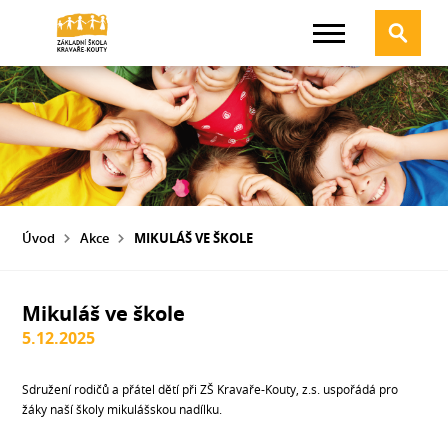
Úvod
Akce
MIKULÁŠ VE ŠKOLE
Mikuláš ve škole
5.12.2025
Sdružení rodičů a přátel dětí při ZŠ Kravaře-Kouty, z.s. uspořádá pro
žáky naší školy mikulášskou nadílku.