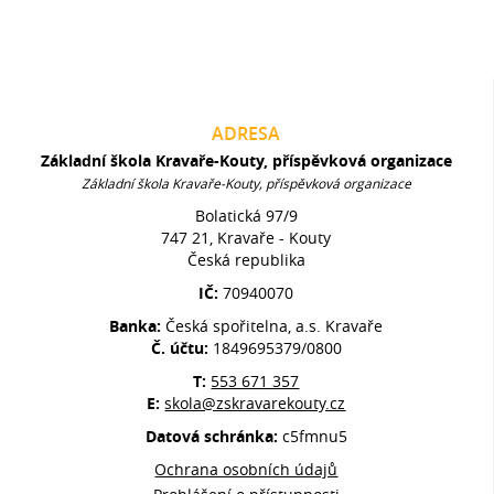
ADRESA
Základní škola Kravaře-Kouty, příspěvková organizace
Základní škola Kravaře-Kouty, příspěvková organizace
Bolatická 97/9
747 21, Kravaře - Kouty
Česká republika
IČ:
70940070
Banka:
Česká spořitelna, a.s. Kravaře
Č. účtu:
1849695379/0800
T:
553 671 357
E:
skola@zskravarekouty.cz
Datová schránka:
c5fmnu5
Ochrana osobních údajů