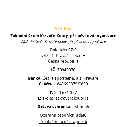
ADRESA
Základní škola Kravaře-Kouty, příspěvková organizace
Základní škola Kravaře-Kouty, příspěvková organizace
Bolatická 97/9
747 21, Kravaře - Kouty
Česká republika
IČ:
70940070
Banka:
Česká spořitelna, a.s. Kravaře
Č. účtu:
1849695379/0800
T:
553 671 357
E:
skola@zskravarekouty.cz
Datová schránka:
c5fmnu5
Ochrana osobních údajů
Prohlášení o přístupnosti