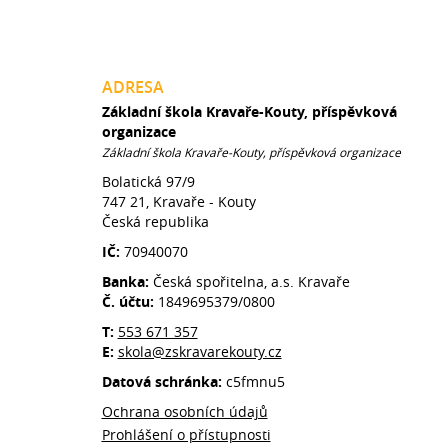
ADRESA
Základní škola Kravaře-Kouty, příspěvková
organizace
Základní škola Kravaře-Kouty, příspěvková organizace
Bolatická 97/9
747 21, Kravaře - Kouty
Česká republika
IČ:
70940070
Banka:
Česká spořitelna, a.s. Kravaře
Č. účtu:
1849695379/0800
T:
553 671 357
E:
skola@zskravarekouty.cz
Datová schránka:
c5fmnu5
Ochrana osobních údajů
Prohlášení o přístupnosti