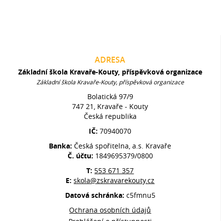
ADRESA
Základní škola Kravaře-Kouty, příspěvková organizace
Základní škola Kravaře-Kouty, příspěvková organizace
Bolatická 97/9
747 21, Kravaře - Kouty
Česká republika
IČ:
70940070
Banka:
Česká spořitelna, a.s. Kravaře
Č. účtu:
1849695379/0800
T:
553 671 357
E:
skola@zskravarekouty.cz
Datová schránka:
c5fmnu5
Ochrana osobních údajů