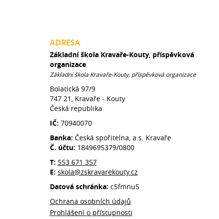
ADRESA
Základní škola Kravaře-Kouty, příspěvková
organizace
Základní škola Kravaře-Kouty, příspěvková organizace
Bolatická 97/9
747 21, Kravaře - Kouty
Česká republika
IČ:
70940070
Banka:
Česká spořitelna, a.s. Kravaře
Č. účtu:
1849695379/0800
T:
553 671 357
E:
skola@zskravarekouty.cz
Datová schránka:
c5fmnu5
Ochrana osobních údajů
Prohlášení o přístupnosti