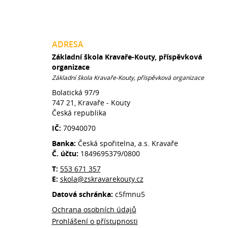
ADRESA
Základní škola Kravaře-Kouty, příspěvková
organizace
Základní škola Kravaře-Kouty, příspěvková organizace
Bolatická 97/9
747 21, Kravaře - Kouty
Česká republika
IČ:
70940070
Banka:
Česká spořitelna, a.s. Kravaře
Č. účtu:
1849695379/0800
T:
553 671 357
E:
skola@zskravarekouty.cz
Datová schránka:
c5fmnu5
Ochrana osobních údajů
Prohlášení o přístupnosti