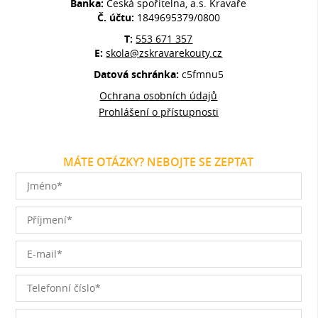
Banka:
Česká spořitelna, a.s. Kravaře
Č. účtu:
1849695379/0800
T:
553 671 357
E:
skola@zskravarekouty.cz
Datová schránka:
c5fmnu5
Ochrana osobních údajů
Prohlášení o přístupnosti
MÁTE OTÁZKY? NEBOJTE SE ZEPTAT