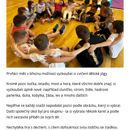
Prvňáci měli v březnu možnost vyzkoušet si cvičení dětské jógy.
Kromě pozic kočka, letadlo, most a hora, které všichni dobře znají, si
vyzkoušeli úplně nové: například sluníčko, strom, židle, hadrová
panenka, duha, kobylka, žába, lev a mnoho dalších.
Nejdříve se každý snažil napodobit pozici podle obrázku, který si vybral.
Další společný úkol byl pro skupinu - ta si vybrala několik karet a podle
nich sestavila příběh ze svých těl.
Nechyběla hra s dechem, s cílem dofouknout svou lodičku se sladkou