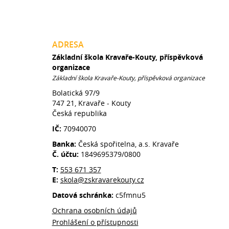
ADRESA
Základní škola Kravaře-Kouty, příspěvková
organizace
Základní škola Kravaře-Kouty, příspěvková organizace
Bolatická 97/9
747 21, Kravaře - Kouty
Česká republika
IČ:
70940070
Banka:
Česká spořitelna, a.s. Kravaře
Č. účtu:
1849695379/0800
T:
553 671 357
E:
skola@zskravarekouty.cz
Datová schránka:
c5fmnu5
Ochrana osobních údajů
Prohlášení o přístupnosti