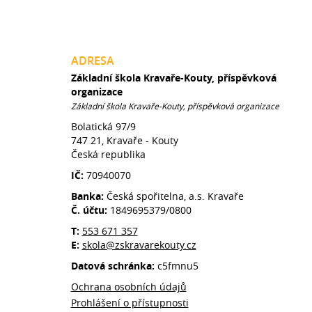
ADRESA
Základní škola Kravaře-Kouty, příspěvková
organizace
Základní škola Kravaře-Kouty, příspěvková organizace
Bolatická 97/9
747 21, Kravaře - Kouty
Česká republika
IČ:
70940070
Banka:
Česká spořitelna, a.s. Kravaře
Č. účtu:
1849695379/0800
T:
553 671 357
E:
skola@zskravarekouty.cz
Datová schránka:
c5fmnu5
Ochrana osobních údajů
Prohlášení o přístupnosti