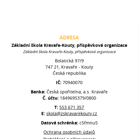
ADRESA
Základní škola Kravaře-Kouty, příspěvková organizace
Základní škola Kravaře-Kouty, příspěvková organizace
Bolatická 97/9
747 21, Kravaře - Kouty
Česká republika
IČ:
70940070
Banka:
Česká spořitelna, a.s. Kravaře
Č. účtu:
1849695379/0800
T:
553 671 357
E:
skola@zskravarekouty.cz
Datová schránka:
c5fmnu5
Ochrana osobních údajů