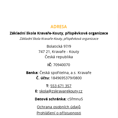
ADRESA
Základní škola Kravaře-Kouty, příspěvková organizace
Základní škola Kravaře-Kouty, příspěvková organizace
Bolatická 97/9
747 21, Kravaře - Kouty
Česká republika
IČ:
70940070
Banka:
Česká spořitelna, a.s. Kravaře
Č. účtu:
1849695379/0800
T:
553 671 357
E:
skola@zskravarekouty.cz
Datová schránka:
c5fmnu5
Ochrana osobních údajů
Prohlášení o přístupnosti