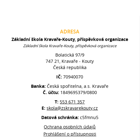
ADRESA
Základní škola Kravaře-Kouty, příspěvková organizace
Základní škola Kravaře-Kouty, příspěvková organizace
Bolatická 97/9
747 21, Kravaře - Kouty
Česká republika
IČ:
70940070
Banka:
Česká spořitelna, a.s. Kravaře
Č. účtu:
1849695379/0800
T:
553 671 357
E:
skola@zskravarekouty.cz
Datová schránka:
c5fmnu5
Ochrana osobních údajů
Prohlášení o přístupnosti