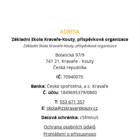
ADRESA
Základní škola Kravaře-Kouty, příspěvková organizace
Základní škola Kravaře-Kouty, příspěvková organizace
Bolatická 97/9
747 21, Kravaře - Kouty
Česká republika
IČ:
70940070
Banka:
Česká spořitelna, a.s. Kravaře
Č. účtu:
1849695379/0800
T:
553 671 357
E:
skola@zskravarekouty.cz
Datová schránka:
c5fmnu5
Ochrana osobních údajů
Prohlášení o přístupnosti