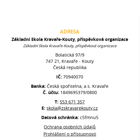
ADRESA
Základní škola Kravaře-Kouty, příspěvková organizace
Základní škola Kravaře-Kouty, příspěvková organizace
Bolatická 97/9
747 21, Kravaře - Kouty
Česká republika
IČ:
70940070
Banka:
Česká spořitelna, a.s. Kravaře
Č. účtu:
1849695379/0800
T:
553 671 357
E:
skola@zskravarekouty.cz
Datová schránka:
c5fmnu5
Ochrana osobních údajů
Prohlášení o přístupnosti