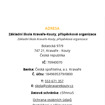
ADRESA
Základní škola Kravaře-Kouty, příspěvková organizace
Základní škola Kravaře-Kouty, příspěvková organizace
Bolatická 97/9
747 21, Kravaře - Kouty
Česká republika
IČ:
70940070
Banka:
Česká spořitelna, a.s. Kravaře
Č. účtu:
1849695379/0800
T:
553 671 357
E:
skola@zskravarekouty.cz
Datová schránka:
c5fmnu5
Ochrana osobních údajů