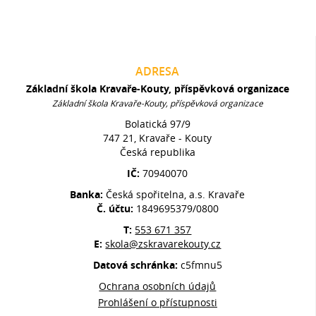
ADRESA
Základní škola Kravaře-Kouty, příspěvková organizace
Základní škola Kravaře-Kouty, příspěvková organizace
Bolatická 97/9
747 21, Kravaře - Kouty
Česká republika
IČ:
70940070
Banka:
Česká spořitelna, a.s. Kravaře
Č. účtu:
1849695379/0800
T:
553 671 357
E:
skola@zskravarekouty.cz
Datová schránka:
c5fmnu5
Ochrana osobních údajů
Prohlášení o přístupnosti