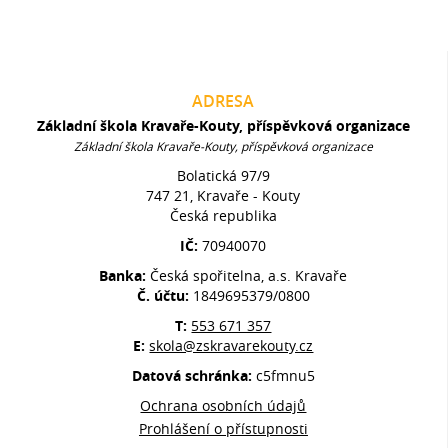
ADRESA
Základní škola Kravaře-Kouty, příspěvková organizace
Základní škola Kravaře-Kouty, příspěvková organizace
Bolatická 97/9
747 21, Kravaře - Kouty
Česká republika
IČ:
70940070
Banka:
Česká spořitelna, a.s. Kravaře
Č. účtu:
1849695379/0800
T:
553 671 357
E:
skola@zskravarekouty.cz
Datová schránka:
c5fmnu5
Ochrana osobních údajů
Prohlášení o přístupnosti