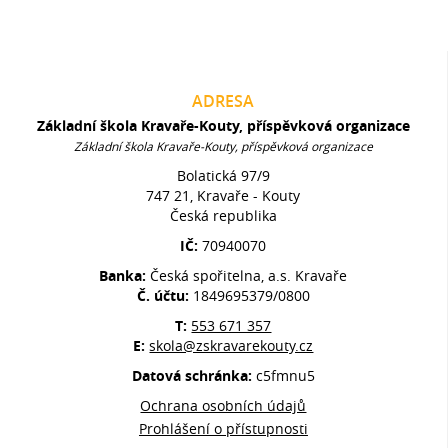
ADRESA
Základní škola Kravaře-Kouty, příspěvková organizace
Základní škola Kravaře-Kouty, příspěvková organizace
Bolatická 97/9
747 21, Kravaře - Kouty
Česká republika
IČ:
70940070
Banka:
Česká spořitelna, a.s. Kravaře
Č. účtu:
1849695379/0800
T:
553 671 357
E:
skola@zskravarekouty.cz
Datová schránka:
c5fmnu5
Ochrana osobních údajů
Prohlášení o přístupnosti