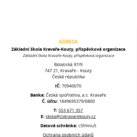
ADRESA
Základní škola Kravaře-Kouty, příspěvková organizace
Základní škola Kravaře-Kouty, příspěvková organizace
Bolatická 97/9
747 21, Kravaře - Kouty
Česká republika
IČ:
70940070
Banka:
Česká spořitelna, a.s. Kravaře
Č. účtu:
1849695379/0800
T:
553 671 357
E:
skola@zskravarekouty.cz
Datová schránka:
c5fmnu5
Ochrana osobních údajů