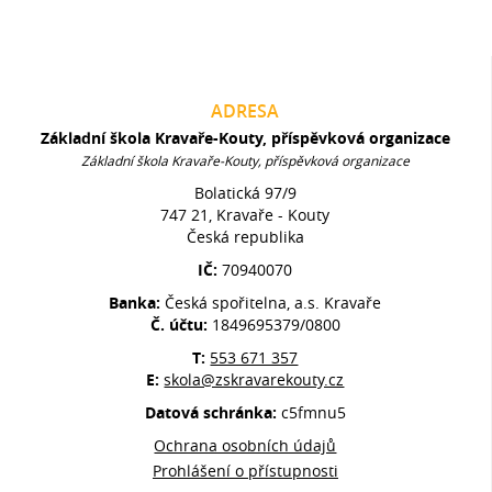
ADRESA
Základní škola Kravaře-Kouty, příspěvková organizace
Základní škola Kravaře-Kouty, příspěvková organizace
Bolatická 97/9
747 21, Kravaře - Kouty
Česká republika
IČ:
70940070
Banka:
Česká spořitelna, a.s. Kravaře
Č. účtu:
1849695379/0800
T:
553 671 357
E:
skola@zskravarekouty.cz
Datová schránka:
c5fmnu5
Ochrana osobních údajů
Prohlášení o přístupnosti