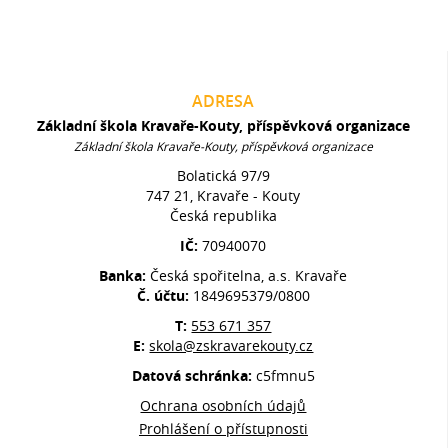
ADRESA
Základní škola Kravaře-Kouty, příspěvková organizace
Základní škola Kravaře-Kouty, příspěvková organizace
Bolatická 97/9
747 21, Kravaře - Kouty
Česká republika
IČ:
70940070
Banka:
Česká spořitelna, a.s. Kravaře
Č. účtu:
1849695379/0800
T:
553 671 357
E:
skola@zskravarekouty.cz
Datová schránka:
c5fmnu5
Ochrana osobních údajů
Prohlášení o přístupnosti