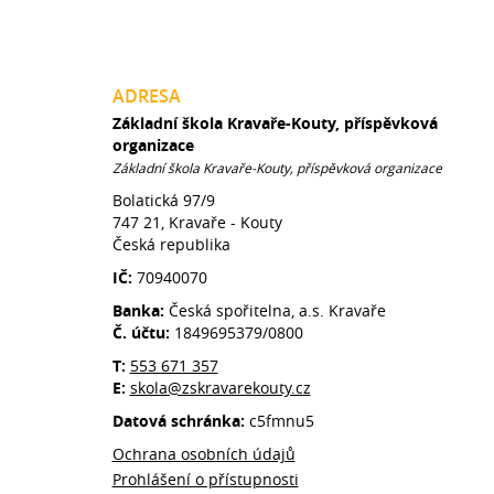
ADRESA
Základní škola Kravaře-Kouty, příspěvková
organizace
Základní škola Kravaře-Kouty, příspěvková organizace
Bolatická 97/9
747 21, Kravaře - Kouty
Česká republika
IČ:
70940070
Banka:
Česká spořitelna, a.s. Kravaře
Č. účtu:
1849695379/0800
T:
553 671 357
E:
skola@zskravarekouty.cz
Datová schránka:
c5fmnu5
Ochrana osobních údajů
Prohlášení o přístupnosti