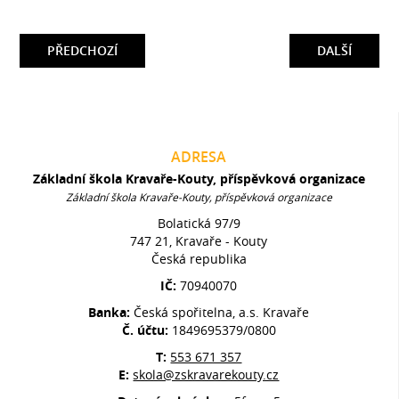
PŘEDCHOZÍ
DALŠÍ
ADRESA
Základní škola Kravaře-Kouty, příspěvková organizace
Základní škola Kravaře-Kouty, příspěvková organizace
Bolatická 97/9
747 21, Kravaře - Kouty
Česká republika
IČ:
70940070
Banka:
Česká spořitelna, a.s. Kravaře
Č. účtu:
1849695379/0800
T:
553 671 357
E:
skola@zskravarekouty.cz