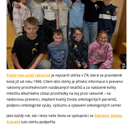
Český den proti rakovině
je nejstarší sbírka v ČR, která se pravidelně
koná již od roku 1996. Cílem této sbírky je přinést informace o prevenci
rakoviny prostřednictvím rozdávaných letáčků a za nabízené kvítky
měsíčku lékařského získat prostředky na boj proti rakovině – na
nádorovou prevenci, zlepšení kvality života onkologických pacientů,
podporu onkologické výuky, výzkumu a vybavení onkologických center.
Jako každý rok, tak i letos naše škola ve spolupráci se
Základní školou
Kravaře
tuto sbírku podpořila.