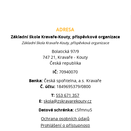
ADRESA
Základní škola Kravaře-Kouty, příspěvková organizace
Základní škola Kravaře-Kouty, příspěvková organizace
Bolatická 97/9
747 21, Kravaře - Kouty
Česká republika
IČ:
70940070
Banka:
Česká spořitelna, a.s. Kravaře
Č. účtu:
1849695379/0800
T:
553 671 357
E:
skola@zskravarekouty.cz
Datová schránka:
c5fmnu5
Ochrana osobních údajů
Prohlášení o přístupnosti