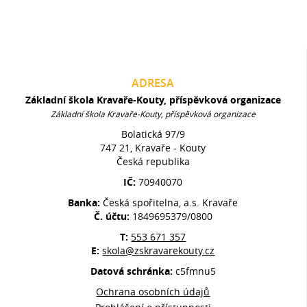
ADRESA
Základní škola Kravaře-Kouty, příspěvková organizace
Základní škola Kravaře-Kouty, příspěvková organizace
Bolatická 97/9
747 21, Kravaře - Kouty
Česká republika
IČ:
70940070
Banka:
Česká spořitelna, a.s. Kravaře
Č. účtu:
1849695379/0800
T:
553 671 357
E:
skola@zskravarekouty.cz
Datová schránka:
c5fmnu5
Ochrana osobních údajů