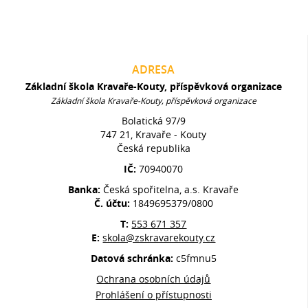
ADRESA
Základní škola Kravaře-Kouty, příspěvková organizace
Základní škola Kravaře-Kouty, příspěvková organizace
Bolatická 97/9
747 21, Kravaře - Kouty
Česká republika
IČ:
70940070
Banka:
Česká spořitelna, a.s. Kravaře
Č. účtu:
1849695379/0800
T:
553 671 357
E:
skola@zskravarekouty.cz
Datová schránka:
c5fmnu5
Ochrana osobních údajů
Prohlášení o přístupnosti