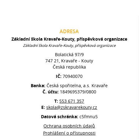
ADRESA
Základní škola Kravaře-Kouty, příspěvková organizace
Základní škola Kravaře-Kouty, příspěvková organizace
Bolatická 97/9
747 21, Kravaře - Kouty
Česká republika
IČ:
70940070
Banka:
Česká spořitelna, a.s. Kravaře
Č. účtu:
1849695379/0800
T:
553 671 357
E:
skola@zskravarekouty.cz
Datová schránka:
c5fmnu5
Ochrana osobních údajů
Prohlášení o přístupnosti