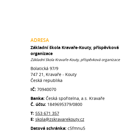
ADRESA
Základní škola Kravaře-Kouty, příspěvková
organizace
Základní škola Kravaře-Kouty, příspěvková organizace
Bolatická 97/9
747 21, Kravaře - Kouty
Česká republika
IČ:
70940070
Banka:
Česká spořitelna, a.s. Kravaře
Č. účtu:
1849695379/0800
T:
553 671 357
E:
skola@zskravarekouty.cz
Datová schránka:
c5fmnu5