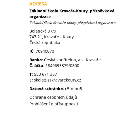
ADRESA
Základní škola Kravaře-Kouty, příspěvková
organizace
Základní škola Kravaře-Kouty, příspěvková organizace
Bolatická 97/9
747 21, Kravaře - Kouty
Česká republika
IČ:
70940070
Banka:
Česká spořitelna, a.s. Kravaře
Č. účtu:
1849695379/0800
T:
553 671 357
E:
skola@zskravarekouty.cz
Datová schránka:
c5fmnu5
Ochrana osobních údajů
Prohlášení o přístupnosti