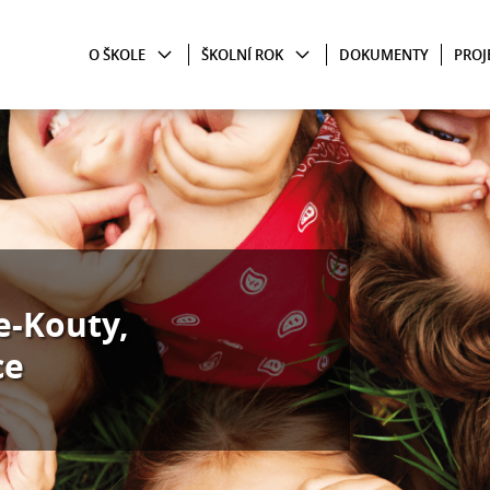
O ŠKOLE
ŠKOLNÍ ROK
DOKUMENTY
PROJ
e-Kouty,
ce