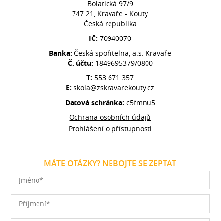
Bolatická 97/9
747 21, Kravaře - Kouty
Česká republika
IČ:
70940070
Banka:
Česká spořitelna, a.s. Kravaře
Č. účtu:
1849695379/0800
T:
553 671 357
E:
skola@zskravarekouty.cz
Datová schránka:
c5fmnu5
Ochrana osobních údajů
Prohlášení o přístupnosti
MÁTE OTÁZKY? NEBOJTE SE ZEPTAT