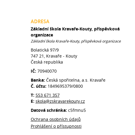
ADRESA
Základní škola Kravaře-Kouty, příspěvková
organizace
Základní škola Kravaře-Kouty, příspěvková organizace
Bolatická 97/9
747 21, Kravaře - Kouty
Česká republika
IČ:
70940070
Banka:
Česká spořitelna, a.s. Kravaře
Č. účtu:
1849695379/0800
T:
553 671 357
E:
skola@zskravarekouty.cz
Datová schránka:
c5fmnu5
Ochrana osobních údajů
Prohlášení o přístupnosti