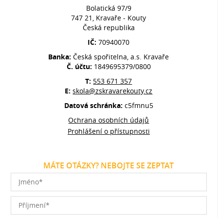
Bolatická 97/9
747 21, Kravaře - Kouty
Česká republika
IČ:
70940070
Banka:
Česká spořitelna, a.s. Kravaře
Č. účtu:
1849695379/0800
T:
553 671 357
E:
skola@zskravarekouty.cz
Datová schránka:
c5fmnu5
Ochrana osobních údajů
Prohlášení o přístupnosti
MÁTE OTÁZKY? NEBOJTE SE ZEPTAT